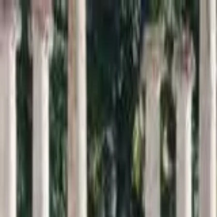
Inici
Cercador
Estadístiques
Sobre SomArxiu
La
memòria
viva de la
sardana
Descobreix i consulta la base de dades més extensa sobre l
Cercar