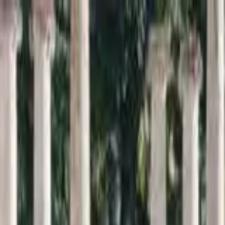
Inici
Cercador
Estadístiques
Sobre SomArxiu
La
memòria
viva de la
sardana
Descobreix i consulta la base de dades més extensa sobre l
Cercar