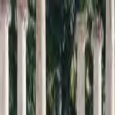
Inici
Cercador
Estadístiques
Sobre SomArxiu
La
memòria
viva de la
sardana
Descobreix i consulta la base de dades més extensa sobre l
Cercar