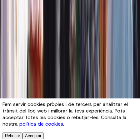
Pàgines
Inici
Cercador
Estadístiques
Sobre SomArxiu
© 2026. Una iniciativa de
SomSardana
Avís legal
Política de privacitat
Política de
Configurar cookies
cookies
Fem servir cookies pròpies i de tercers per analitzar el
trànsit del lloc web i millorar la teva experiència. Pots
acceptar totes les cookies o rebutjar-les. Consulta la
nostra
política de cookies
.
Rebutjar
Acceptar