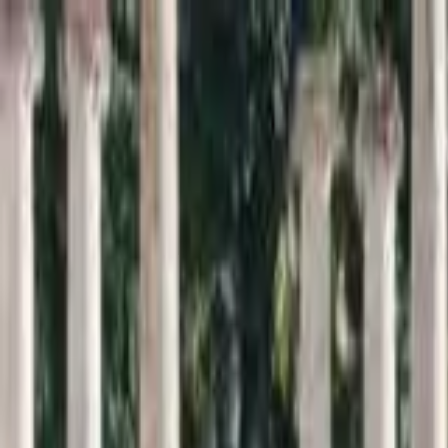
Inici
Cercador
Estadístiques
Sobre SomArxiu
La
memòria
viva de la
sardana
Descobreix i consulta la base de dades més extensa sobre l
Cercar