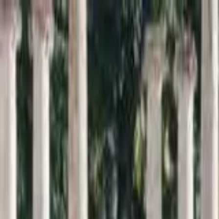
Inici
Cercador
Estadístiques
Sobre SomArxiu
La
memòria
viva de la
sardana
Descobreix i consulta la base de dades més extensa sobre l
Cercar