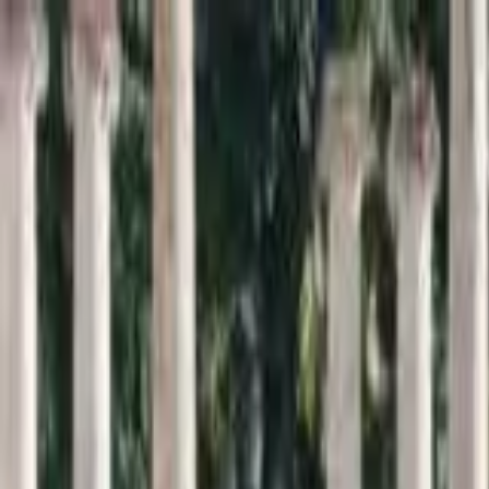
Inici
Cercador
Estadístiques
Sobre SomArxiu
La
memòria
viva de la
sardana
Descobreix i consulta la base de dades més extensa sobre l
Cercar