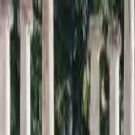
Inici
Cercador
Estadístiques
Sobre SomArxiu
La
memòria
viva de la
sardana
Descobreix i consulta la base de dades més extensa sobre l
Cercar