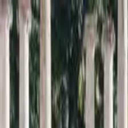
Inici
Cercador
Estadístiques
Sobre SomArxiu
La
memòria
viva de la
sardana
Descobreix i consulta la base de dades més extensa sobre l
Cercar