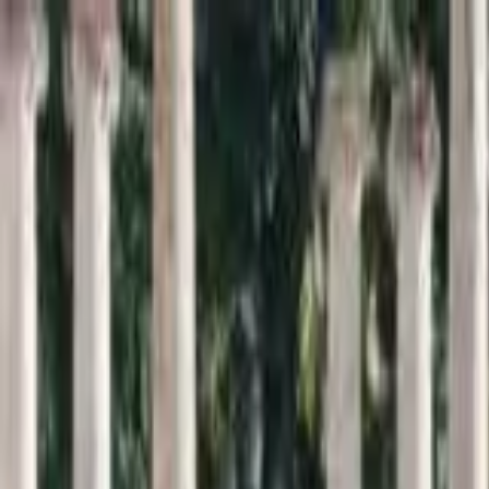
Inici
Cercador
Estadístiques
Sobre SomArxiu
La
memòria
viva de la
sardana
Descobreix i consulta la base de dades més extensa sobre l
Cercar