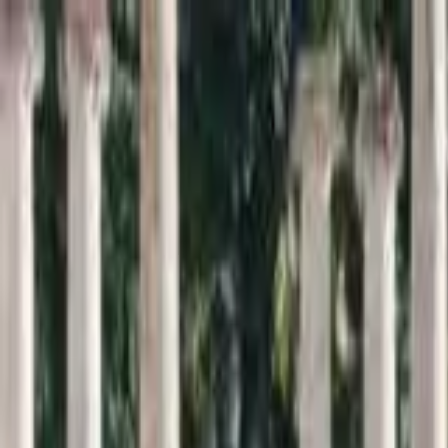
Inici
Cercador
Estadístiques
Sobre SomArxiu
La
memòria
viva de la
sardana
Descobreix i consulta la base de dades més extensa sobre l
Cercar