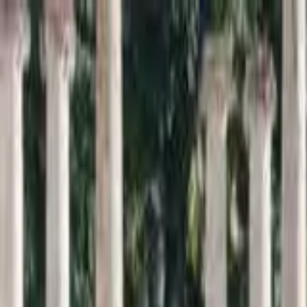
Inici
Cercador
Estadístiques
Sobre SomArxiu
La
memòria
viva de la
sardana
Descobreix i consulta la base de dades més extensa sobre l
Cercar