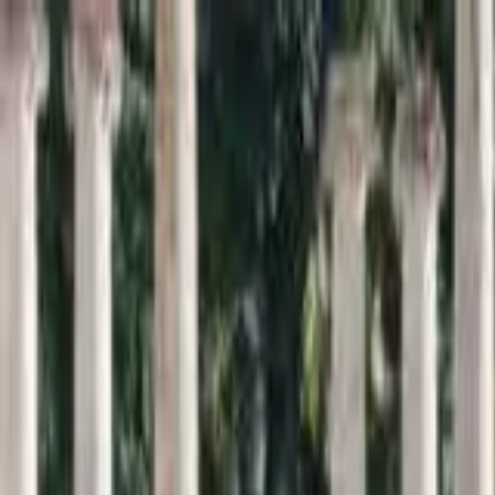
Inici
Cercador
Estadístiques
Sobre SomArxiu
La
memòria
viva de la
sardana
Descobreix i consulta la base de dades més extensa sobre l
Cercar