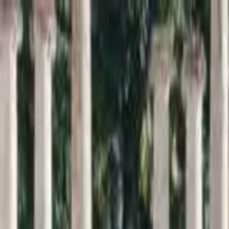
Inici
Cercador
Estadístiques
Sobre SomArxiu
La
memòria
viva de la
sardana
Descobreix i consulta la base de dades més extensa sobre l
Cercar