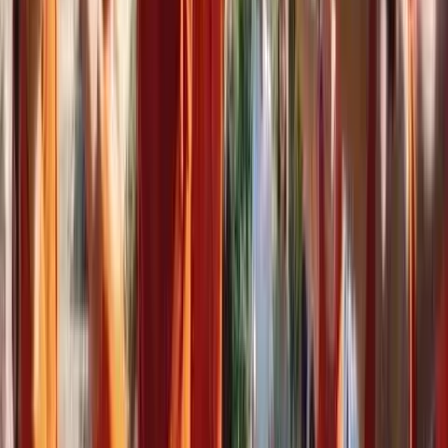
Cobles “en actiu”
Consulta el llistat de les cobles que actualment estan en
actiu.
Poblacions
Ciutats Pubilles
Ciutats Pubilles, Capitals de la Sardana, Aplecs
Internacionals, La Sardana de l'Any
Sardanes
Últimes estrenes
Consulta la taula de l’arxiu sardanista amb ordenada per
data d’estrena descendent.
Cobles
Cobles extingides
Consulta la informació històrica referent a cobles que ja